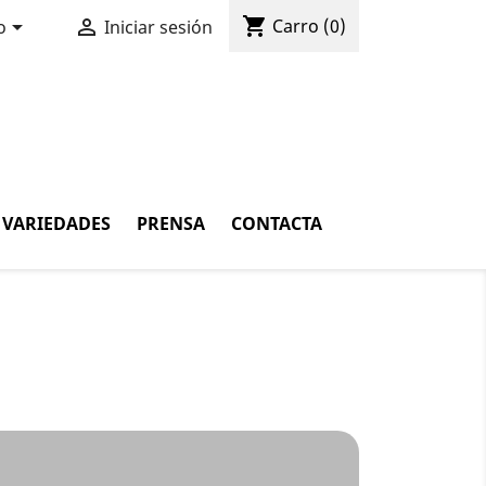
shopping_cart


Carro
(0)
o
Iniciar sesión
VARIEDADES
PRENSA
CONTACTA