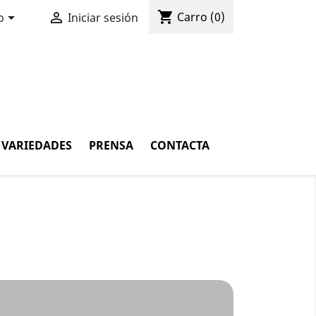
shopping_cart


Carro
(0)
o
Iniciar sesión
VARIEDADES
PRENSA
CONTACTA