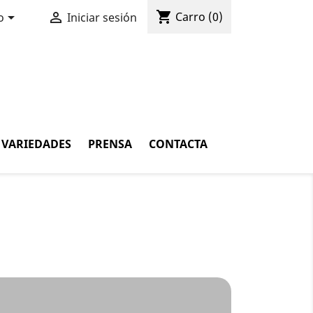
shopping_cart


Carro
(0)
o
Iniciar sesión
VARIEDADES
PRENSA
CONTACTA