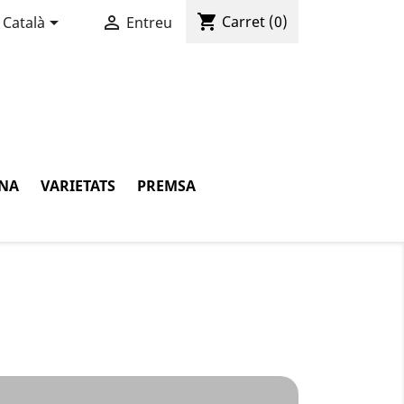
shopping_cart


Carret
(0)
Català
Entreu
INA
VARIETATS
PREMSA