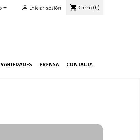
shopping_cart


Carro
(0)
o
Iniciar sesión
VARIEDADES
PRENSA
CONTACTA