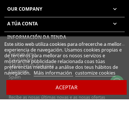
OUR COMPANY

A TÚA CONTA

INFORMACIÓN DA TENDA
Este sitio web utiliza cookies para ofrecerche a mellor
experiencia de navegación. Usamos cookies propias e
Patatas Ama
de terceiros para mellorar os nosos servizos e
Patatas Ama
mostrarche publicidade relacionada coas túas
32630 Xinzo da Limia
preferencias mediante a análise dos teus hábitos de
Ourense
navegación.
Máis información
customize cookies
Spain
Chámanos:
988-228-064 || 690-207-386
ACEPTAR
Envíanos un correo:
info@patatasama.com
Recibe as nosas últimas novas e as nosas ofertas
especiais