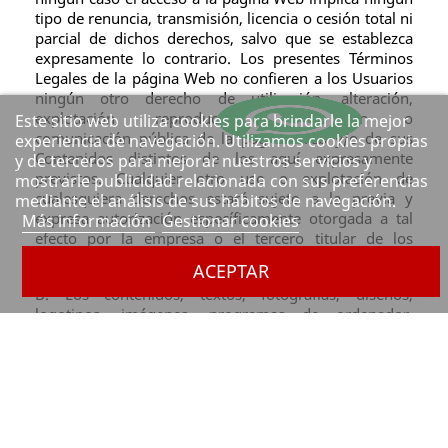
tipo de renuncia, transmisión, licencia o cesión total ni
parcial de dichos derechos, salvo que se establezca
expresamente lo contrario. Los presentes Términos
Legales de la página Web no confieren a los Usuarios
ningún otro derecho de utilización, alteración,
explotación, reproducción, distribución o
Este sitio web utiliza cookies para brindarle la mejor
comunicación pública de la página Web y/o de sus
experiencia de navegación. Utilizamos cookies propias
Contenidos distintos de los aquí expresamente
y de terceros para mejorar nuestros servicios y
previstos. Cualquier otro uso o explotación de
mostrarle publicidad relacionada con sus preferencias
cualesquiera derechos estará sujeto a la previa y
mediante el análisis de sus hábitos de navegación.
expresa autorización específicamente otorgada a tal
Más información
Gestionar cookies
efecto por la empresa o el tercero titular de los
derechos afectados.
ACEPTAR
B. Los contenidos, textos, fotografías, diseños,
logotipos, imágenes, programas de ordenador,
códigos fuente y, en general, cualquier creación
intelectual existente en este sitio, así como el propio
sitio en su conjunto, como obra artística multimedia,
están protegidos como derechos de autor por la
legislación en materia de propiedad intelectual. La
empresa es titular de los elementos que integran el