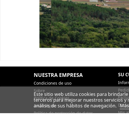
Previous
Next
NUESTRA EMPRESA
SU 
Infor
Condiciones de uso
Pedid
Sobre
Este sitio web utiliza cookies para brindarl
Factu
Política de Cookies
terceros para mejorar nuestros servicios y
Direc
análisis de sus hábitos de navegación.
Más
Aviso legal
Mis a
Política de protección de datos
Contacte con nosotros