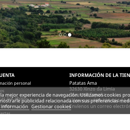
CUENTA
INFORMACIÓN DE LA TIE
Patatas Ama
mación personal
32630 Xinzo da Limia
os
Ourense España
e la mejor experiencia de navegación. Utilizamos cookies pro
ras por abono
Llámenos:
988-228-064 || 
 mostrarle publicidad relacionada con sus preferencias medi
ciones
Envíenos un correo electró
 información
Gestionar cookies
lertas