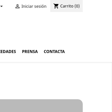
shopping_cart


Carrito
(0)
Iniciar sesión
IEDADES
PRENSA
CONTACTA