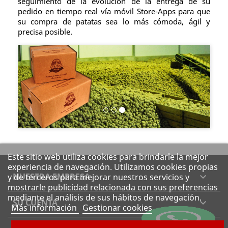
seguimiento de la evolución de la entrega de su
pedido en tiempo real vía móvil Store-Apps para que
su compra de patatas sea lo más cómoda, ágil y
precisa posible.
Previous
Next
Este sitio web utiliza cookies para brindarle la mejor
experiencia de navegación. Utilizamos cookies propias
NUESTRA EMPRESA

y de terceros para mejorar nuestros servicios y
mostrarle publicidad relacionada con sus preferencias
mediante el análisis de sus hábitos de navegación.
SU CUENTA

Más información
Gestionar cookies
INFORMACIÓN DE LA TIENDA