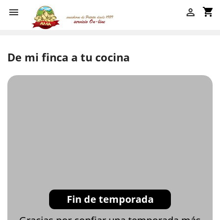
shopping_cart


De mi finca a tu cocina
Fin de temporada