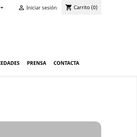
shopping_cart


Carrito
(0)
Iniciar sesión
IEDADES
PRENSA
CONTACTA