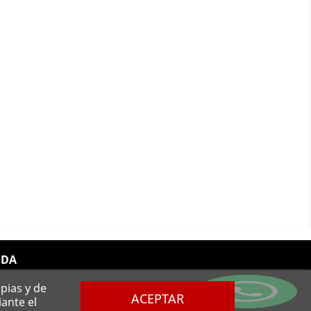
NDA
pias y de
ACEPTAR
ante el