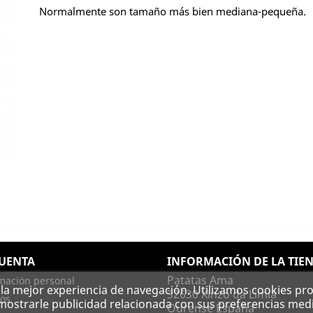
Normalmente son tamaño más bien mediana-pequeña.
CUENTA
INFORMACIÓN DE LA TIE
Patatas Ama
mación personal
e la mejor experiencia de navegación. Utilizamos cookies pro
32630 Xinzo da Limia
os
 mostrarle publicidad relacionada con sus preferencias medi
Ourense España