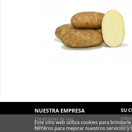
NUESTRA EMPRESA
SU 
Infor
Condiciones de uso
Este sitio web utiliza cookies para brindarl
Pedid
Sobre
terceros para mejorar nuestros servicios y