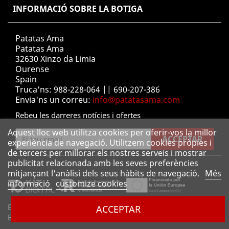
INFORMACIÓ SOBRE LA BOTIGA
Patatas Ama
Patatas Ama
32630 Xinzo da Limia
Ourense
Spain
Truca'ns:
988-228-064 || 690-207-386
Envia'ns un correu:
info@patatasama.com
Rebeu les darreres notícies i ofertes
Aquest lloc web utilitza cookies per oferir-vos la millor
experiència de navegació. Utilitzem cookies pròpies i
de tercers per millorar els nostres serveis i mostrar
publicitat relacionada amb les seves preferències
mitjançant l'anàlisi dels seus hàbits de navegació.
Més
informació
customize cookies
En el precio de las cajas está incluído el transporte y el IVA.
ACCEPTAR
El contrareembolso tiene un coste adicional de 2,42€.